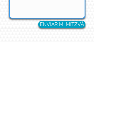
ENVIAR MI MITZVÁ
Tu Mitzvá va a
ser publicada
en la página de
mitzvot
Cualquier pregunta por favor contáctanos: